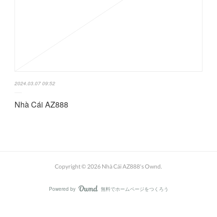
2024.03.07 09:52
Nhà Cái AZ888
Copyright ©
2026
Nhà Cái AZ888's Ownd
.
Powered by
無料でホームページをつくろう
AmebaOwnd
フォロー