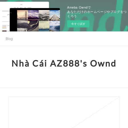
Ameba Owndで
あなただけのホームページやブログをつ
くろう
今すぐ試す
Blog
Nhà Cái AZ888's Ownd